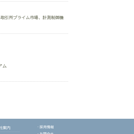
証券取引所プライム市場、計測制御機
アム
採用情報
社案内
お問合せ