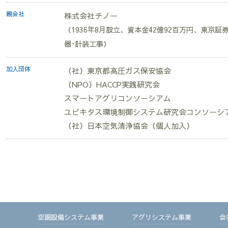
親会社
株式会社チノー
（1936年8月設立、資本金42億92百万円、東京
器･計装工事）
加入団体
（社）東京都高圧ガス保安協会
（NPO）HACCP実践研究会
スマートアグリコンソーシアム
ユビキタス環境制御システム研究会コンソーシ
（社）日本空気清浄協会（個人加入）
空調設備システム事業
アグリシステム事業
会