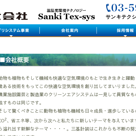
サンキテク
動物も植物もそして機械も快適な空気環境のもとで生き生きと躍動
徴ある技術をもってこの快適な空気環境を創り出してまいりました
農業施設園芸と製造業のクリーンエアシステムは一見して異質なも
成すものは同じです。
そして驚くべきことに動物も植物も機械も日々成長・進歩している
2
CO
、省エネ等、次から次へと私たちに新しいテーマを与えていま
ら溢れ出す新鮮なテーマ・・・・。三基計装はこれからも不断の努